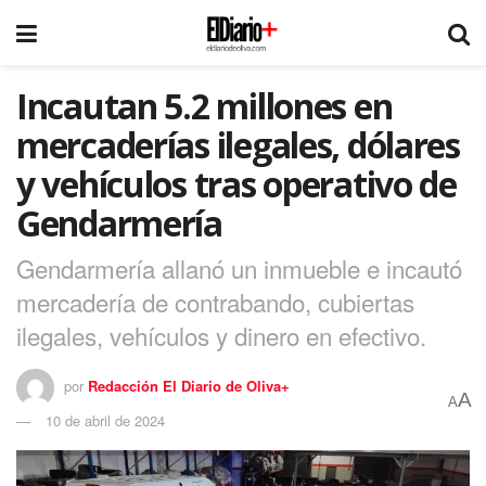
Incautan 5.2 millones en
mercaderías ilegales, dólares
y vehículos tras operativo de
Gendarmería
Gendarmería allanó un inmueble e incautó
mercadería de contrabando, cubiertas
ilegales, vehículos y dinero en efectivo.
por
Redacción El Diario de Oliva+
A
A
10 de abril de 2024