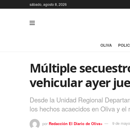
sábado, agosto 8, 2026
OLIVA
POLIC
Múltiple secuestr
vehicular ayer ju
Desde la Unidad Regional Departame
los hechos acaecidos en Oliva y el 
por
Redacción El Diario de Oliva+
9 de mayo