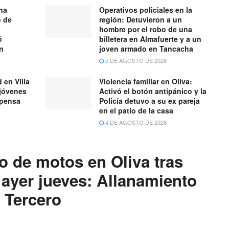
na
Operativos policiales en la
o de
región: Detuvieron a un
hombre por el robo de una
ó
billetera en Almafuerte y a un
ón
joven armado en Tancacha
5 DE AGOSTO DE 2026
 en Villa
Violencia familiar en Oliva:
 jóvenes
Activó el botón antipánico y la
spensa
Policía detuvo a su ex pareja
en el patio de la casa
4 DE AGOSTO DE 2026
o de motos en Oliva tras
 ayer jueves: Allanamiento
 Tercero