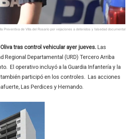
ulla Preventiva de Villa del Rosario por vejaciones a detenidos y falsedad documental
liva tras control vehicular ayer jueves.
Las
ad Regional Departamental (URD) Tercero Arriba
. El operativo incluyó a la Guardia Infantería y la
l también participó en los controles. Las acciones
mafuerte, Las Perdices y Hernando.