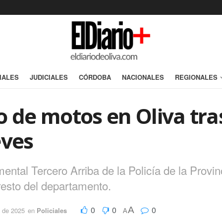
IALES
JUDICIALES
CÓRDOBA
NACIONALES
REGIONALES
o de motos en Oliva tra
eves
ntal Tercero Arriba de la Policía de la Provi
resto del departamento.
0
0
0
A
 de 2025
en
Policiales
A