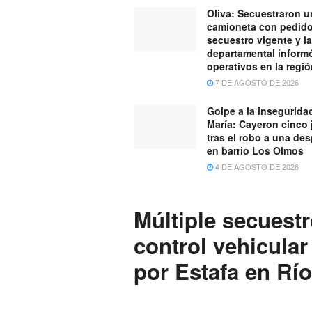
Oliva: Secuestraron u
camioneta con pedid
secuestro vigente y la
departamental inform
operativos en la regi
7 DE AGOSTO DE 2026
Golpe a la inseguridad
María: Cayeron cinco
tras el robo a una de
en barrio Los Olmos
4 DE AGOSTO DE 2026
Múltiple secuestr
control vehicular
por Estafa en Río