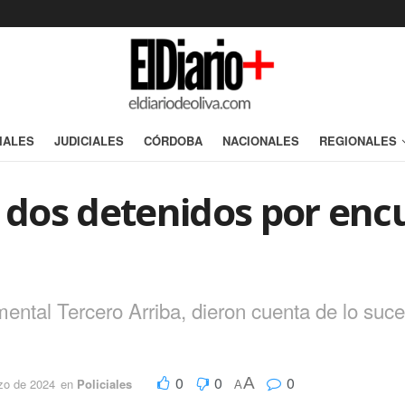
IALES
JUDICIALES
CÓRDOBA
NACIONALES
REGIONALES
y dos detenidos por enc
ntal Tercero Arriba, dieron cuenta de lo suc
0
0
0
A
zo de 2024
en
Policiales
A