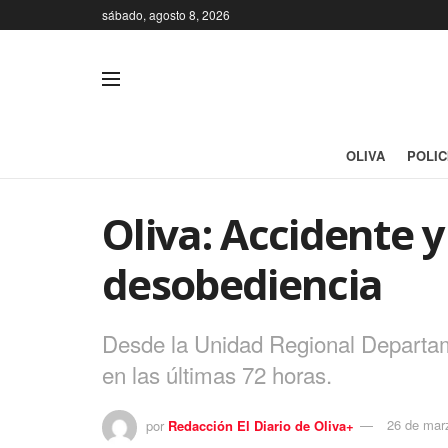
sábado, agosto 8, 2026
OLIVA
POLIC
Oliva: Accidente 
desobediencia
Desde la Unidad Regional Departame
en las últimas 72 horas.
por
Redacción El Diario de Oliva+
26 de mar