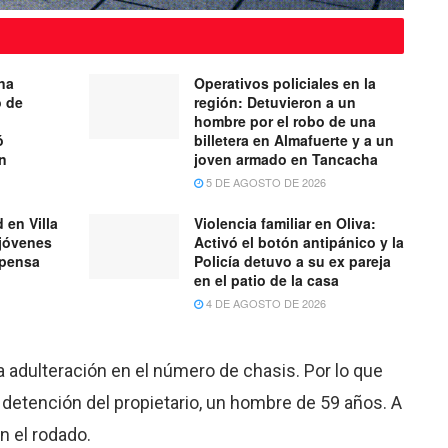
na
Operativos policiales en la
o de
región: Detuvieron a un
hombre por el robo de una
ó
billetera en Almafuerte y a un
ón
joven armado en Tancacha
5 DE AGOSTO DE 2026
 en Villa
Violencia familiar en Oliva:
 jóvenes
Activó el botón antipánico y la
spensa
Policía detuvo a su ex pareja
en el patio de la casa
4 DE AGOSTO DE 2026
la adulteración en el número de chasis. Por lo que
detención del propietario, un hombre de 59 años. A
n el rodado.