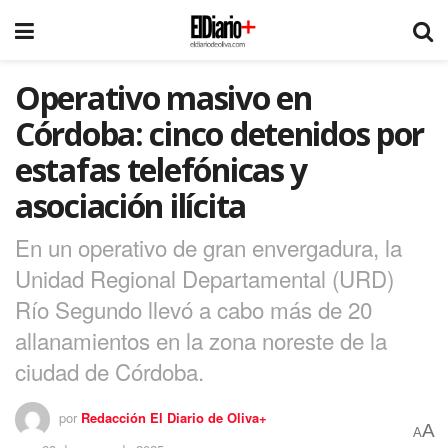
Operativo masivo en
Córdoba: cinco detenidos por
estafas telefónicas y
asociación ilícita
En un operativo de gran envergadura, la
Unidad Regional Departamental (URD)
Río Segundo llevó a cabo más de 20
allanamientos en la zona noreste de la
ciudad de Córdoba.
por
Redacción El Diario de Oliva+
A
A