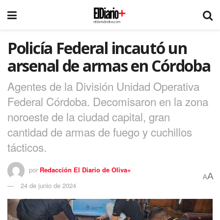
Policía Federal incautó un
arsenal de armas en Córdoba
Agentes de la División Unidad Operativa
Federal Córdoba. Decomisaron en la zona
noroeste de la ciudad capital, gran
cantidad de armas de fuego y cuchillos
tácticos.
por
Redacción El Diario de Oliva+
A
A
24 de junio de 2024