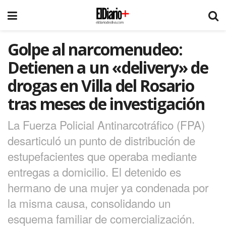
Golpe al narcomenudeo:
Detienen a un «delivery» de
drogas en Villa del Rosario
tras meses de investigación
La Fuerza Policial Antinarcotráfico (FPA)
desarticuló un punto de distribución de
estupefacientes que operaba mediante
entregas a domicilio. El detenido es
hermano de una mujer ya condenada por
la misma causa, consolidando un
esquema familiar de comercialización.