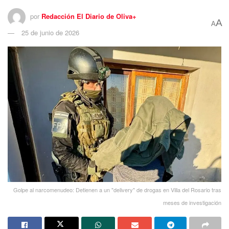
por
Redacción El Diario de Oliva+
A
A
25 de junio de 2026
Golpe al narcomenudeo: Detienen a un "delivery" de drogas en Villa del Rosario tras
meses de investigación