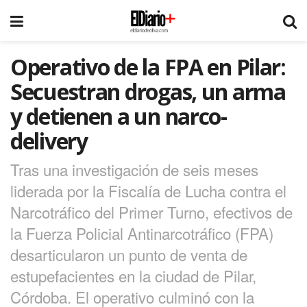
Operativo de la FPA en Pilar:
Secuestran drogas, un arma
y detienen a un narco-
delivery
Tras una investigación de seis meses
liderada por la Fiscalía de Lucha contra el
Narcotráfico del Primer Turno, efectivos de
la Fuerza Policial Antinarcotráfico (FPA)
desarticularon un punto de venta de
estupefacientes en la ciudad de Pilar,
Córdoba. El operativo culminó con la