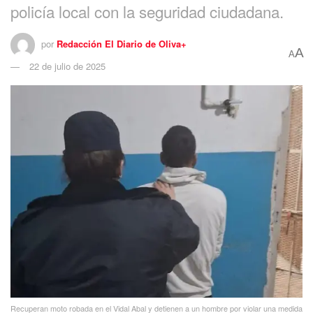
policía local con la seguridad ciudadana.
por
Redacción El Diario de Oliva+
A
A
22 de julio de 2025
Recuperan moto robada en el Vidal Abal y detienen a un hombre por violar una medida