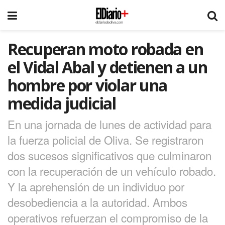
Recuperan moto robada en
el Vidal Abal y detienen a un
hombre por violar una
medida judicial
En una jornada de lunes de actividad para
la fuerza policial de Oliva. Se registraron
dos sucesos significativos que culminaron
con la recuperación de un vehículo robado.
Y la aprehensión de un individuo por
desobediencia a la autoridad. Ambos
operativos refuerzan el compromiso de la