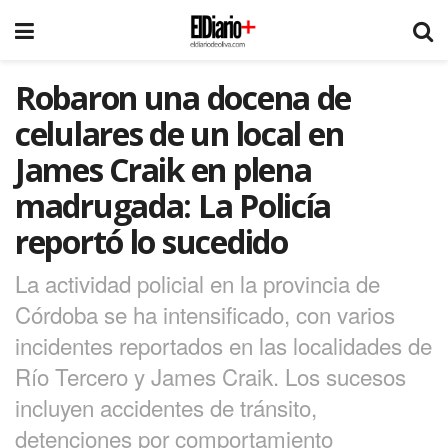
Robaron una docena de
celulares de un local en
James Craik en plena
madrugada: La Policía
reportó lo sucedido
La actividad policial en la provincia de
Córdoba se ha intensificado, con varios
incidentes reportados en las localidades de
Río Tercero y James Craik. Los sucesos
incluyen accidentes de tránsito,
detenciones por comportamiento