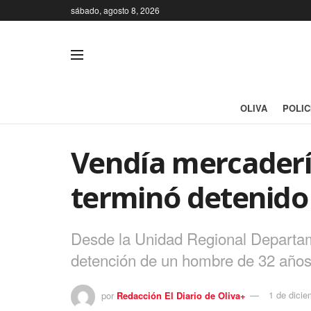
sábado, agosto 8, 2026
OLIVA
POLIC
Vendía mercaderí
terminó detenido
Desde la Unidad Regional Departame
detención de un hombre de 32 años 
por
Redacción El Diario de Oliva+
1 de dici