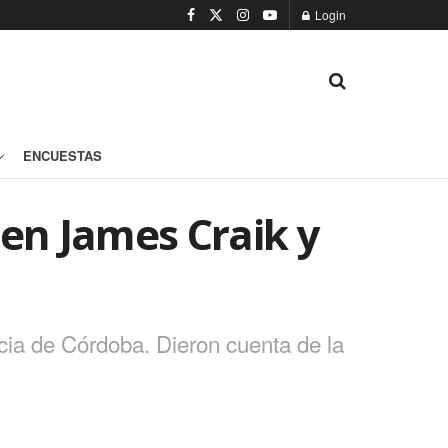
Login
ENCUESTAS
en James Craik y
cia de Córdoba. Dieron cuenta de la