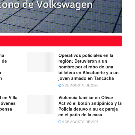
na
Operativos policiales en la
o de
región: Detuvieron a un
hombre por el robo de una
ó
billetera en Almafuerte y a un
ón
joven armado en Tancacha
5 DE AGOSTO DE 2026
 en Villa
Violencia familiar en Oliva:
 jóvenes
Activó el botón antipánico y la
spensa
Policía detuvo a su ex pareja
en el patio de la casa
4 DE AGOSTO DE 2026