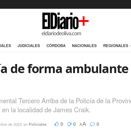
IALES
JUDICIALES
CÓRDOBA
NACIONALES
REGIONALES
a de forma ambulante 
ntal Tercero Arriba de la Policía de la Provin
en la localidad de James Craik.
0
0
0
A
embre de 2023
en
Policiales
A