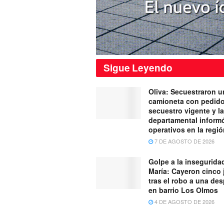
Sigue
Leyendo
Oliva: Secuestraron u
camioneta con pedid
secuestro vigente y la
departamental inform
operativos en la regi
7 DE AGOSTO DE 2026
Golpe a la inseguridad
María: Cayeron cinco
tras el robo a una de
en barrio Los Olmos
4 DE AGOSTO DE 2026