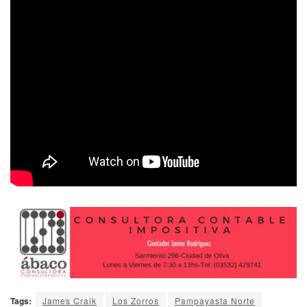
Tags:
James Craik
Los Zorros
Pampayasta Norte