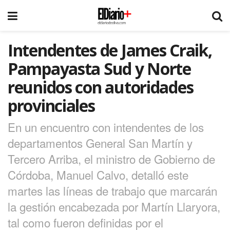
Intendentes de James Craik,
Pampayasta Sud y Norte
reunidos con autoridades
provinciales
En un encuentro con intendentes de los
departamentos General San Martín y
Tercero Arriba, el ministro de Gobierno de
Córdoba, Manuel Calvo, detalló este
martes las líneas de trabajo que marcarán
la gestión encabezada por Martín Llaryora,
tal como fueron definidas por el