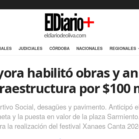
IALES
JUDICIALES
CÓRDOBA
NACIONALES
REGIONALES
yora habilitó obras y a
fraestructura por $100 
rtivo Social, desagües y pavimento. Anticipó 
ta y la puesta en valor de la plaza Sarmiento
ra la realización del festival Xanaes Canta 202