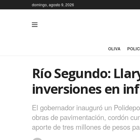
domingo, agosto 9, 2026
OLIVA
POLIC
Río Segundo: Llar
inversiones en in
El gobernador inauguró un Polidepo
obras de pavimentación, cordón cune
aporte de tres millones de pesos pa