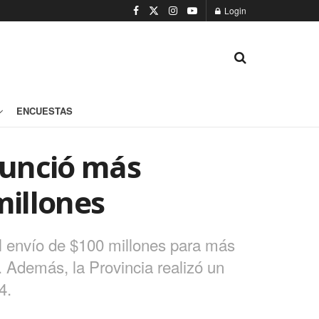
Login
ENCUESTAS
nunció más
millones
el envío de $100 millones para más
. Además, la Provincia realizó un
4.