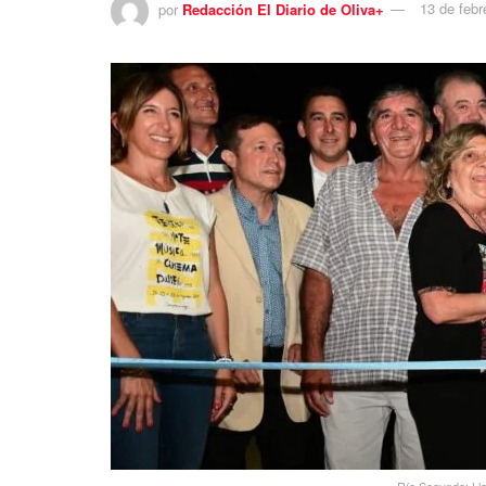
por
Redacción El Diario de Oliva+
13 de febr
Río Segundo: Lla