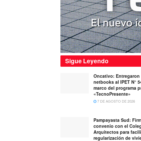
Sigue
Leyendo
Oncativo: Entregaron
netbooks al IPET N° 5
marco del programa pr
«TecnoPresente»
7 DE AGOSTO DE 2026
Pampayasta Sud: Fir
convenio con el Cole
Arquitectos para facili
regularización de viv