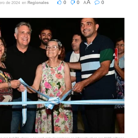
0
0
0
A
ero de 2024
en
Regionales
A
ryora habilitó obras y anunció más inversiones en infraestructura por $100 millones