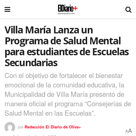
Villa María Lanza un
Programa de Salud Mental
para estudiantes de Escuelas
Secundarias
Con el objetivo de fortalecer el bienestar
emocional de la comunidad educativa, la
Municipalidad de Villa María presentó de
manera oficial el programa “Consejerías de
Salud Mental en las Escuelas”.
por
Redacción El Diario de Oliva+
A
A