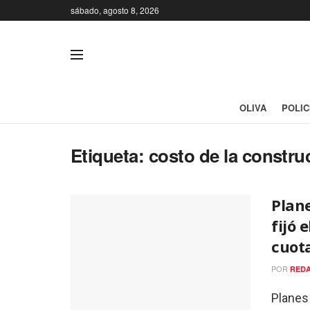
sábado, agosto 8, 2026
OLIVA
POLIC
Etiqueta:
costo de la constr
Plane
fijó 
cuota
POR
REDA
Planes 