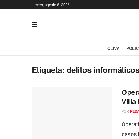
jueves, agosto 6, 2026
OLIVA
POLIC
Etiqueta:
delitos informático
Opera
Villa
POR
REDA
Operati
casos b