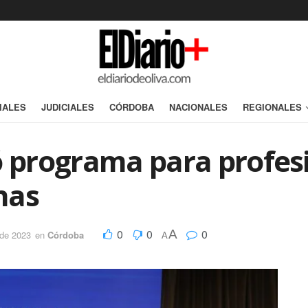
IALES
JUDICIALES
CÓRDOBA
NACIONALES
REGIONALES
ó programa para profesi
onas
0
0
0
A
 de 2023
en
Córdoba
A