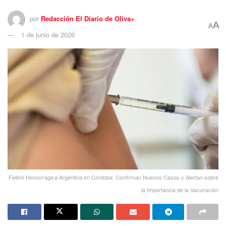
por
Redacción El Diario de Oliva+
A
A
1 de junio de 2026
Fiebre Hemorrágica Argentina en Córdoba: Confirman Nuevos Casos y Alertan sobre
la Importancia de la Vacunación