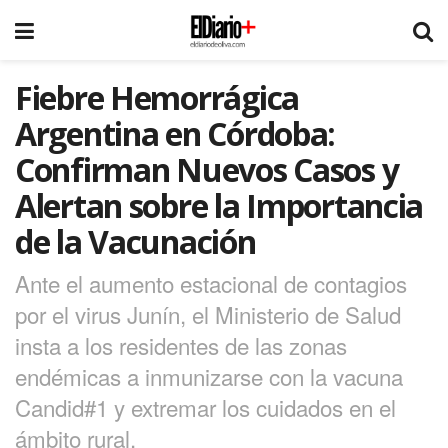
Fiebre Hemorrágica
Argentina en Córdoba:
Confirman Nuevos Casos y
Alertan sobre la Importancia
de la Vacunación
Ante el aumento estacional de contagios
por el virus Junín, el Ministerio de Salud
insta a los residentes de las zonas
endémicas a inmunizarse con la vacuna
Candid#1 y extremar los cuidados en el
ámbito rural.