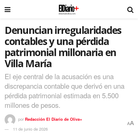
Denuncian irregularidades
contables y una pérdida
patrimonial millonaria en
Villa María
El eje central de la acusación es una
discrepancia contable que derivó en una
pérdida patrimonial estimada en 5.500
millones de pesos.
por
Redacción El Diario de Oliva+
A
A
11 de junio de 2026