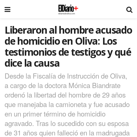
Liberaron al hombre acusado
de homicidio en Oliva: Los
testimonios de testigos y qué
dice la causa
Desde la Fiscalía de Instrucción de Oliva,
a cargo de la doctora Mónica Biandrate
ordenó la libertad del hombre de 29 años
que manejaba la camioneta y fue acusado
en un primer término de homicidio
agravado. Tras lo sucedido con su esposa
de 31 años quien falleció en la madrugada