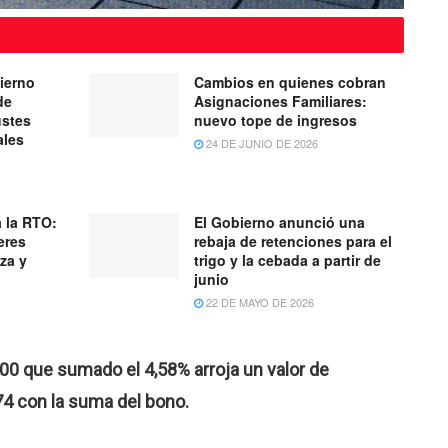
bierno
Cambios en quienes cobran
de
Asignaciones Familiares:
ustes
nuevo tope de ingresos
ales
24 DE JUNIO DE 2026
 la RTO:
El Gobierno anunció una
eres
rebaja de retenciones para el
za y
trigo y la cebada a partir de
junio
22 DE MAYO DE 2026
600 que sumado el 4,58% arroja un valor de
4 con la suma del bono.