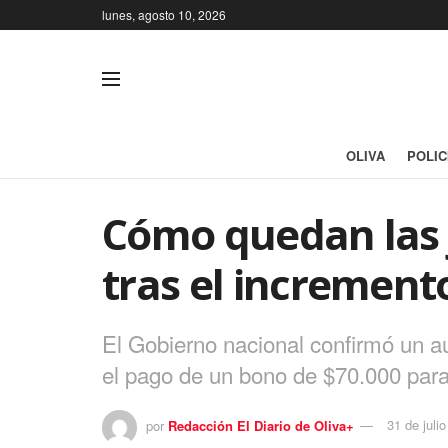
lunes, agosto 10, 2026
OLIVA
POLIC
Cómo quedan las j
tras el increment
El Gobierno nacional confirmó un a
el pago de un bono de $70.000 par
por
Redacción El Diario de Oliva+
31 de juli