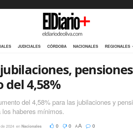
IALES
JUDICIALES
CÓRDOBA
NACIONALES
REGIONALES
ubilaciones, pensiones
o del 4,58%
umento del 4,58% para las jubilaciones y pens
a los haberes mínimos.
0
0
0
A
o de 2024
en
Nacionales
A