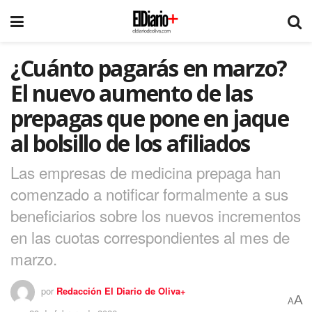
¿Cuánto pagarás en marzo?
El nuevo aumento de las
prepagas que pone en jaque
al bolsillo de los afiliados
Las empresas de medicina prepaga han
comenzado a notificar formalmente a sus
beneficiarios sobre los nuevos incrementos
en las cuotas correspondientes al mes de
marzo.
por
Redacción El Diario de Oliva+
A
A