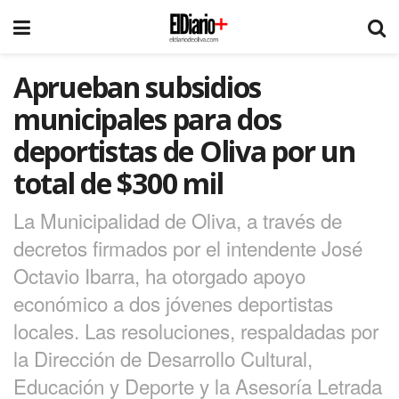
Aprueban subsidios
municipales para dos
deportistas de Oliva por un
total de $300 mil
La Municipalidad de Oliva, a través de
decretos firmados por el intendente José
Octavio Ibarra, ha otorgado apoyo
económico a dos jóvenes deportistas
locales. Las resoluciones, respaldadas por
la Dirección de Desarrollo Cultural,
Educación y Deporte y la Asesoría Letrada