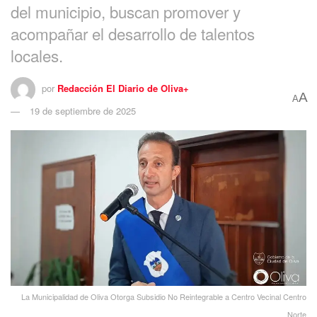
del municipio, buscan promover y
acompañar el desarrollo de talentos
locales.
por
Redacción El Diario de Oliva+
A
A
19 de septiembre de 2025
La Municipalidad de Oliva Otorga Subsidio No Reintegrable a Centro Vecinal Centro
Norte