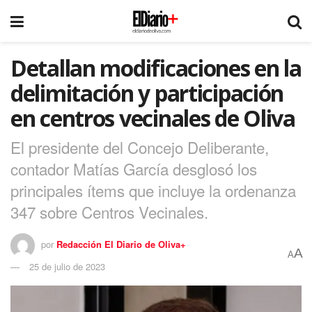
Detallan modificaciones en la
delimitación y participación
en centros vecinales de Oliva
El presidente del Concejo Deliberante,
contador Matías García desglosó los
principales ítems que incluye la ordenanza
347 sobre Centros Vecinales.
por
Redacción El Diario de Oliva+
A
A
25 de julio de 2023