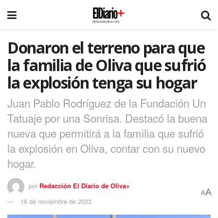
Donaron el terreno para que
la familia de Oliva que sufrió
la explosión tenga su hogar
Juan Pablo Rodríguez de la Fundación Un
Tatuaje por una Sonrisa. Destacó la buena
nueva que permitirá a la familia que sufrió
la explosión en Oliva, contar con su nuevo
hogar.
por
Redacción El Diario de Oliva+
A
A
16 de noviembre de 2023