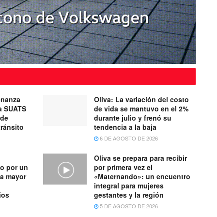
enanza
Oliva: La variación del costo
ma SUATS
de vida se mantuvo en el 2%
 de
durante julio y frenó su
tránsito
tendencia a la baja
6 DE AGOSTO DE 2026
Oliva se prepara para recibir
o por un
por primera vez el
na mayor
«Maternando»: un encuentro
integral para mujeres
ios
gestantes y la región
5 DE AGOSTO DE 2026