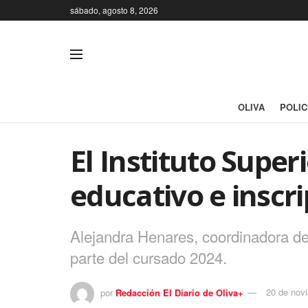
sábado, agosto 8, 2026
OLIVA
POLIC
El Instituto Super
educativo e inscr
Alejandra Henares, coordinadora del 
parte del cursado 2024.
por
Redacción El Diario de Oliva+
20 de nov