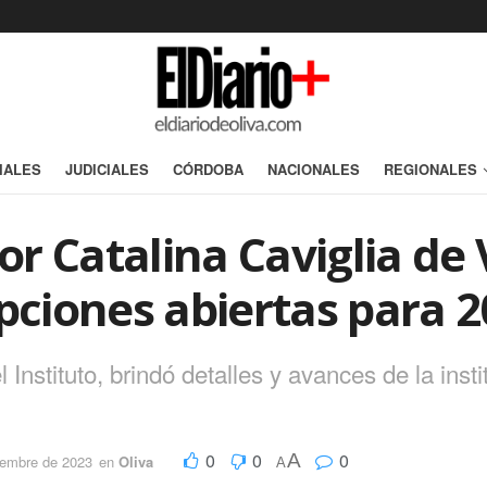
IALES
JUDICIALES
CÓRDOBA
NACIONALES
REGIONALES
ior Catalina Caviglia de
ipciones abiertas para 
Instituto, brindó detalles y avances de la insti
0
0
0
A
iembre de 2023
en
Oliva
A