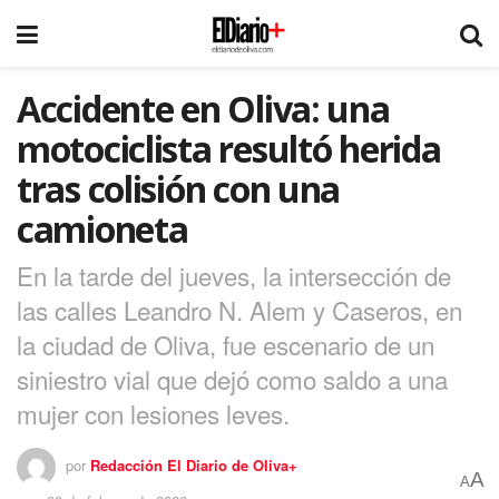
Accidente en Oliva: una
motociclista resultó herida
tras colisión con una
camioneta
En la tarde del jueves, la intersección de
las calles Leandro N. Alem y Caseros, en
la ciudad de Oliva, fue escenario de un
siniestro vial que dejó como saldo a una
mujer con lesiones leves.
por
Redacción El Diario de Oliva+
A
A