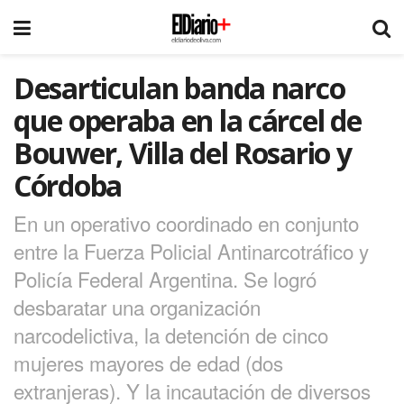
Desarticulan banda narco
que operaba en la cárcel de
Bouwer, Villa del Rosario y
Córdoba
En un operativo coordinado en conjunto
entre la Fuerza Policial Antinarcotráfico y
Policía Federal Argentina. Se logró
desbaratar una organización
narcodelictiva, la detención de cinco
mujeres mayores de edad (dos
extranjeras). Y la incautación de diversos