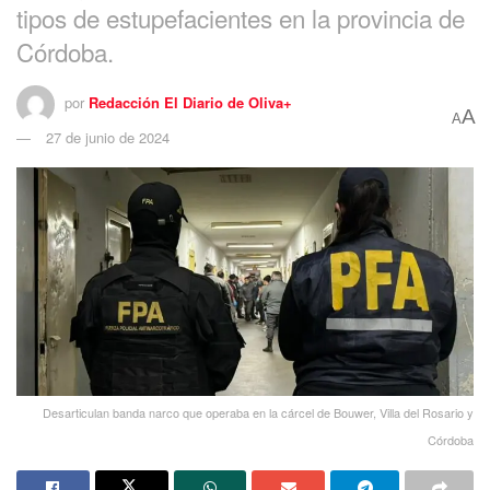
tipos de estupefacientes en la provincia de
Córdoba.
por
Redacción El Diario de Oliva+
A
A
27 de junio de 2024
Desarticulan banda narco que operaba en la cárcel de Bouwer, Villa del Rosario y
Córdoba