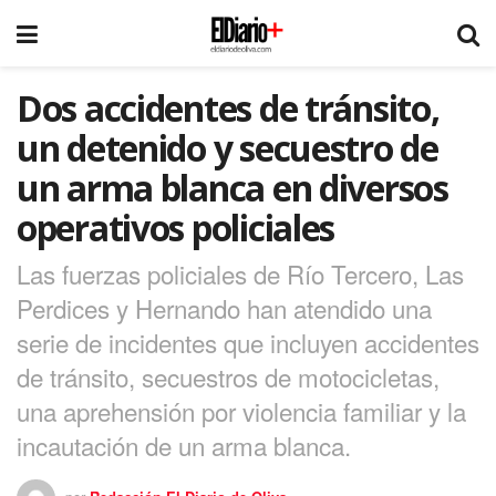
Dos accidentes de tránsito,
un detenido y secuestro de
un arma blanca en diversos
operativos policiales
Las fuerzas policiales de Río Tercero, Las
Perdices y Hernando han atendido una
serie de incidentes que incluyen accidentes
de tránsito, secuestros de motocicletas,
una aprehensión por violencia familiar y la
incautación de un arma blanca.