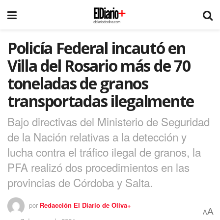
Policía Federal incautó en
Villa del Rosario más de 70
toneladas de granos
transportadas ilegalmente
Bajo directivas del Ministerio de Seguridad
de la Nación relativas a la detección y
lucha contra el tráfico ilegal de granos, la
PFA realizó dos procedimientos en las
provincias de Córdoba y Salta.
por
Redacción El Diario de Oliva+
A
A