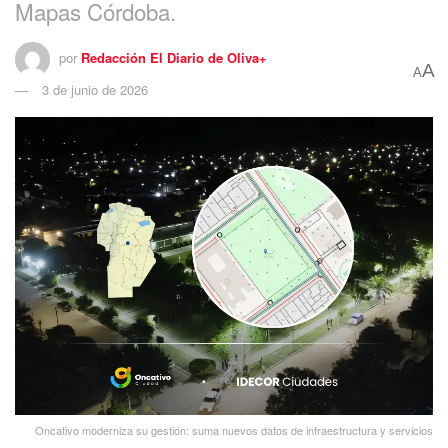
Mapas Córdoba.
por
Redacción El Diario de Oliva+
A
A
3 de junio de 2026
Oncativo moderniza su gestión: suma nuevos datos de infraestructura y servicios