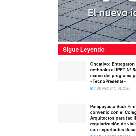
Sigue
Leyendo
Oncativo: Entregaron
netbooks al IPET N° 5
marco del programa pr
«TecnoPresente»
7 DE AGOSTO DE 2026
Pampayasta Sud: Fir
convenio con el Cole
Arquitectos para facili
regularización de viv
con importantes des