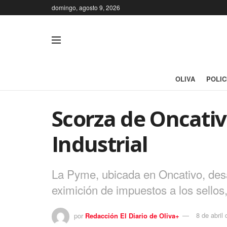
domingo, agosto 9, 2026
OLIVA
POLIC
Scorza de Oncativ
Industrial
La Pyme, ubicada en Oncativo, desar
eximición de impuestos a los sellos
por
Redacción El Diario de Oliva+
8 de abril