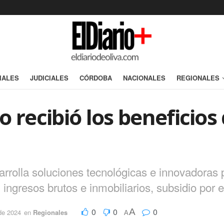
IALES
JUDICIALES
CÓRDOBA
NACIONALES
REGIONALES
o recibió los beneficio
rolla soluciones tecnológicas e innovadoras p
, ingresos brutos e inmobiliarios, subsidio po
0
0
0
A
 de 2024
en
Regionales
A