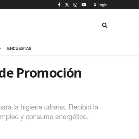
Login
ENCUESTAS
s de Promoción
ara la higiene urbana. Recibió la
r empleo y consumo energético.