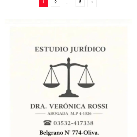
1
2
…
5