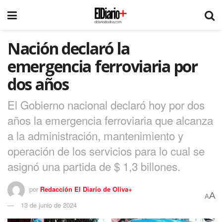
Nación declaró la
emergencia ferroviaria por
dos años
El Gobierno nacional declaró hoy por dos
años la emergencia ferroviaria que alcanza
a la administración, mantenimiento y
operación de los servicios para lo cual se
asignó una partida de $ 1,3 billones.
por
Redacción El Diario de Oliva+
A
A
13 de junio de 2024