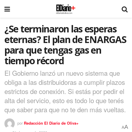
¿Se terminaron las esperas
eternas? El plan de ENARGAS
para que tengas gas en
tiempo récord
El Gobierno lanzó un nuevo sistema que
obliga a las distribuidoras a cumplir plazos
estrictos de conexión. Si estás por pedir el
alta del servicio, esto es todo lo que tenés
que saber para que no te den más vueltas.
por
Redacción El Diario de Oliva+
A
A