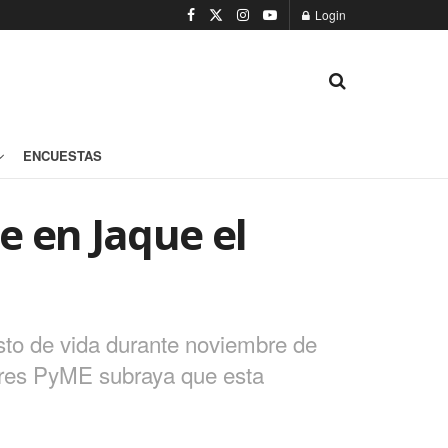
Login
ENCUESTAS
e en Jaque el
sto de vida durante noviembre de
tores PyME subraya que esta