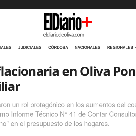
IALES
JUDICIALES
CÓRDOBA
NACIONALES
REGIONALES
flacionaria en Oliva Pon
liar
aron un rol protagónico en los aumentos del co
último Informe Técnico N° 41 de Contar Consul
no" en el presupuesto de los hogares.