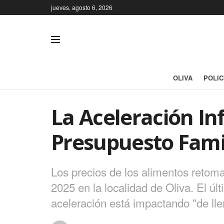
jueves, agosto 6, 2026
OLIVA
POLIC
La Aceleración In
Presupuesto Fami
Los precios de los alimentos retom
2025 en la localidad de Oliva. El 
aceleración está impactando "de lle