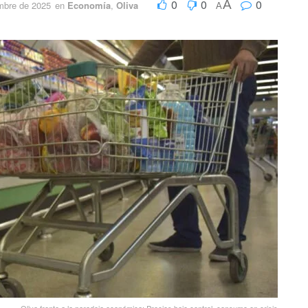
0
0
0
A
embre de 2025
en
Economía
,
Oliva
A
Oliva frente a la paradoja económica: Precios bajo control, consumo en crisis