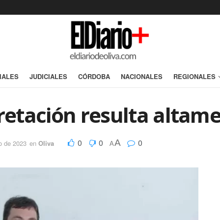
IALES
JUDICIALES
CÓRDOBA
NACIONALES
REGIONALES
pretación resulta altam
0
0
0
A
o de 2023
en
Oliva
A