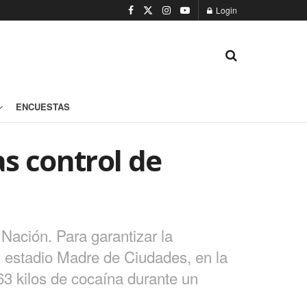
Login
ENCUESTAS
as control de
Nación. Para garantizar la
l estadio Madre de Ciudades, en la
63 kilos de cocaína durante un