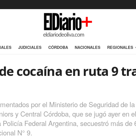
IALES
JUDICIALES
CÓRDOBA
NACIONALES
REGIONALES
de cocaína en ruta 9 tr
mentados por el Ministerio de Seguridad de la 
niors y Central Córdoba, que se jugó ayer en e
a Policía Federal Argentina, secuestró más de 
cional N° 9.