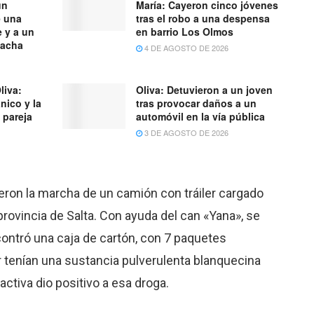
un
María: Cayeron cinco jóvenes
e una
tras el robo a una despensa
e y a un
en barrio Los Olmos
cacha
4 DE AGOSTO DE 2026
liva:
Oliva: Detuvieron a un joven
nico y la
tras provocar daños a un
 pareja
automóvil en la vía pública
3 DE AGOSTO DE 2026
eron la marcha de un camión con tráiler cargado
rovincia de Salta. Con ayuda del can «Yana», se
contró una caja de cartón, con 7 paquetes
 tenían una sustancia pulverulenta blanquecina
activa dio positivo a esa droga.