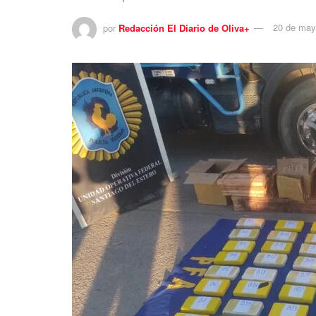
por
Redacción El Diario de Oliva+
20 de may