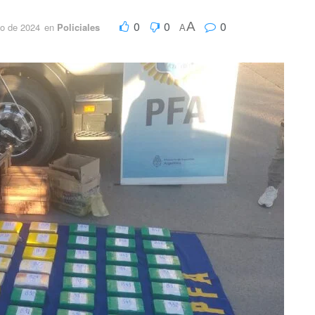
0
0
0
A
o de 2024
en
Policiales
A