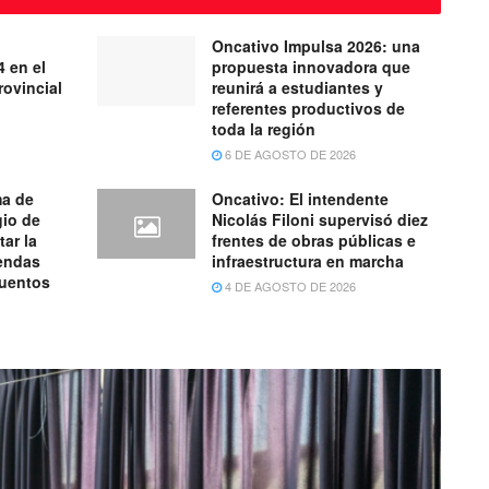
Oncativo Impulsa 2026: una
4 en el
propuesta innovadora que
ovincial
reunirá a estudiantes y
referentes productivos de
toda la región
6 DE AGOSTO DE 2026
ma de
Oncativo: El intendente
gio de
Nicolás Filoni supervisó diez
tar la
frentes de obras públicas e
iendas
infraestructura en marcha
cuentos
4 DE AGOSTO DE 2026