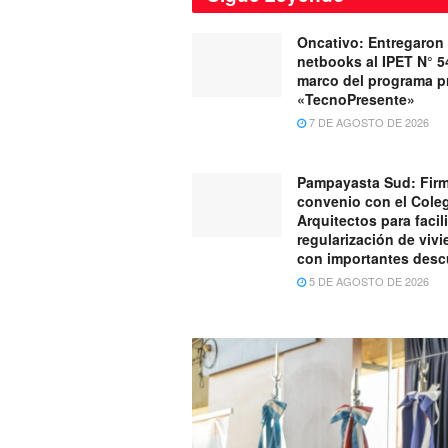
Oncativo: Entregaron
netbooks al IPET N° 5
marco del programa pr
«TecnoPresente»
7 DE AGOSTO DE 2026
Pampayasta Sud: Fir
convenio con el Cole
Arquitectos para facili
regularización de viv
con importantes des
5 DE AGOSTO DE 2026