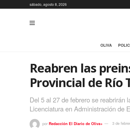
sábado, agosto 8, 2026
OLIVA
POLIC
Reabren las prein
Provincial de Río 
Del 5 al 27 de febrero se reabrirán 
Licenciatura en Administración de 
por
Redacción El Diario de Oliva+
3 de febre