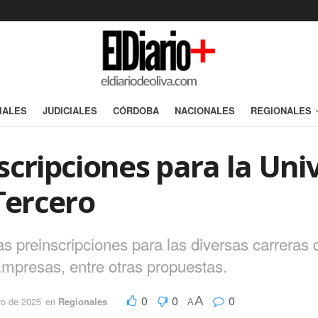
IALES
JUDICIALES
CÓRDOBA
NACIONALES
REGIONALES
scripciones para la Uni
Tercero
las preinscripciones para las diversas carreras
Empresas, entre otras propuestas.
0
0
0
A
ro de 2025
en
Regionales
A