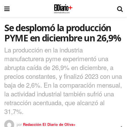
Se desplomó la producción
PYME en diciembre un 26,9%
La producción en la industria
manufacturera pyme experimentó una
abrupta caída de 26,9% en diciembre, a
precios constantes, y finalizó 2023 con una
baja de 2,6%. En la comparación mensual,
la actividad industrial también sufrió una
retracción acentuada, que alcanzó al
31,7%.
por
Redacción El Diario de Oliva+