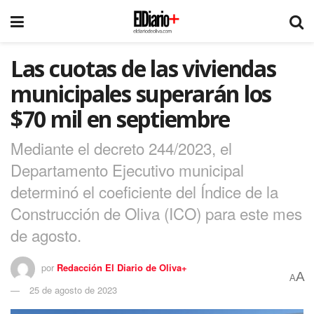
Las cuotas de las viviendas
municipales superarán los
$70 mil en septiembre
Mediante el decreto 244/2023, el
Departamento Ejecutivo municipal
determinó el coeficiente del Índice de la
Construcción de Oliva (ICO) para este mes
de agosto.
por
Redacción El Diario de Oliva+
A
A
25 de agosto de 2023